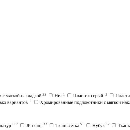
22
1
2
 с мягкой накладкой
Нет
Пластик серый
Пласти
1
ько вариантов
Хромированные подлокотники с мягкой нак
117
32
51
62
натур
JP ткань
Ткань-сетка
Нубук
Ткань