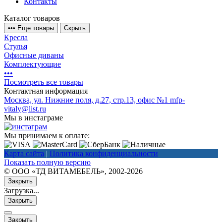
Контакты
Каталог товаров
•
•
•
Еще товары
Скрыть
Кресла
Стулья
Офисные диваны
Комплектующие
•
•
•
Посмотреть все товары
Контактная информация
Москва, ул. Нижние поля, д.27, стр.13, офис №1
mfp-
vitaly@list.ru
Мы в инстаграме
Мы принимаем к оплате:
Карта сайта
|
Политика конфиденциальности
Показать полную версию
© ООО «ТД ВИТАМЕБЕЛЬ», 2002-2026
Закрыть
Загрузка...
Закрыть
Закрыть