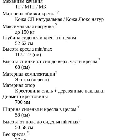
Механизм качания
ТГ / МТГ / МБ
?
Материал обивки кресла
Кожа СП натуральная / Кожа Люкс натур
?
Максимальная нагрузка
до 150 кг
Глубина сиденья и кресла в целом
52-62 см
Высота кресла min/max
117-127 (см)
?
Высота спинки от сид.до верх. части кресла
68 (см)
?
Материал комплектации
Экстра (дерево)
Материал опор
Крестовина сталь + деревянные накладки
Диаметр крестовины
700 мм
?
Ширина сиденья и кресла в целом
58 (cм)
?
Высота от пола до сиденья min/max
50-58 см
?
Вес кресла
27 кг