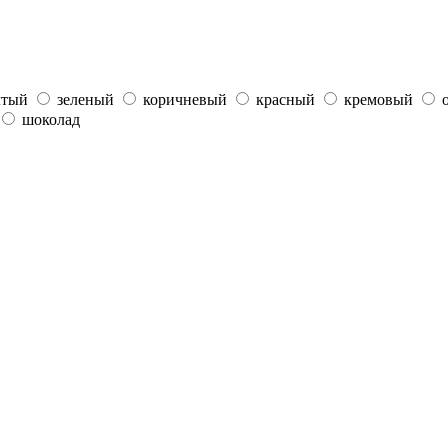
лтый
зеленый
коричневый
красный
кремовый
шоколад