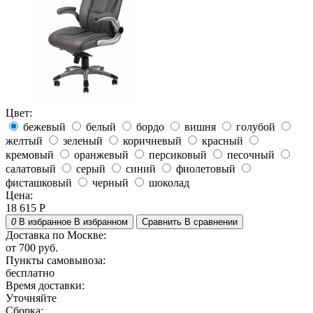
Цвет:
бежевый
белый
бордо
вишня
голубой
желтый
зеленый
коричневый
красный
кремовый
оранжевый
персиковый
песочный
салатовый
серый
синий
фиолетовый
фисташковый
черный
шоколад
Цена:
18 615
Р
0
В избранное
В избранном
Сравнить
В сравнении
Доставка по Москве:
от 700 руб.
Пункты самовывоза:
бесплатно
Время доставки:
Уточняйте
Сборка: