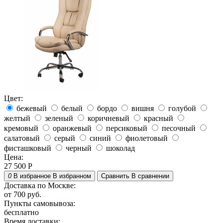
Цвет:
бежевый
белый
бордо
вишня
голубой
желтый
зеленый
коричневый
красный
кремовый
оранжевый
персиковый
песочный
салатовый
серый
синий
фиолетовый
фисташковый
черный
шоколад
Цена:
27 500
Р
0
В избранное
В избранном
Сравнить
В сравнении
Доставка по Москве:
от 700 руб.
Пункты самовывоза:
бесплатно
Время доставки: