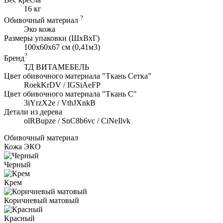
16 кг
?
Обивочный материал
Эко кожа
Размеры упаковки (ШxВхГ)
100x60x67 см (0,41м3)
?
Бренд
ТД ВИТАМЕБЕЛЬ
Цвет обивочного материала "Ткань Сетка"
RoekKrDV / IGSiAeFP
Цвет обивочного материала "Ткань C"
3iYrzX2e / VthJXnkB
Детали из дерева
olRBupze / SnC8b6vc / CiNeIlvk
Обивочный материал
Кожа ЭКО
Черный
Крем
Коричневый матовый
Красный