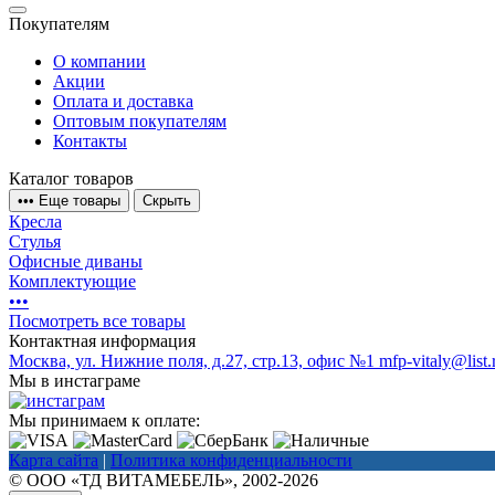
Покупателям
О компании
Акции
Оплата и доставка
Оптовым покупателям
Контакты
Каталог товаров
•
•
•
Еще товары
Скрыть
Кресла
Стулья
Офисные диваны
Комплектующие
•
•
•
Посмотреть все товары
Контактная информация
Москва, ул. Нижние поля, д.27, стр.13, офис №1
mfp-vitaly@list.
Мы в инстаграме
Мы принимаем к оплате:
Карта сайта
|
Политика конфиденциальности
© ООО «ТД ВИТАМЕБЕЛЬ», 2002-2026